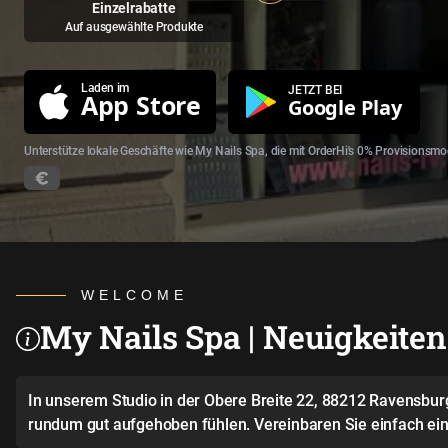
Einzelrabatte
Auf ausgewählte Produkte
Laden im
JETZT BEI
App Store
Google Play
Unterstütze lokale Geschäfte wie My Nails Spa, die mit OrderHi's 0% Provisionsmod
WELCOME
My Nails Spa | Neuigkeiten
In unserem Studio in der Obere Breite 22, 88212 Ravensburg 
rundum gut aufgehoben fühlen. Vereinbaren Sie einfach eine